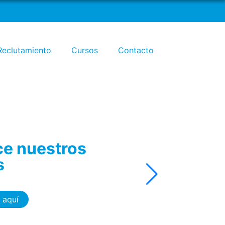
de
Reclutamiento
Cursos
Contacto
al
tión
o
nemos la solución
ra gestionar tu
rsonal
esórate aquí