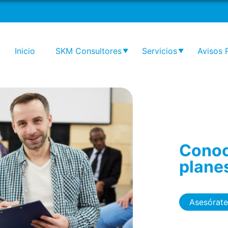
Somos
Desarrollo Organizacional
Estructura Organizacional
Planes a tu medida, Gestión 
Personas + Desarrollo
Organizacional
Inicio
SKM Consultores
Servicios
Avisos 
Nuestro Equipo
Gestión de Personas
Somos
Desarrollo Organizacion
Planes a tu medida, Ges
Estructura Organizacional
de Personas + Desarroll
Organizacional
Te
pa
pe
As