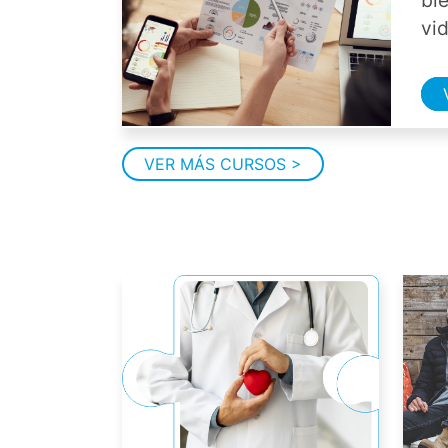
bi
vi
VER MÁS CURSOS >